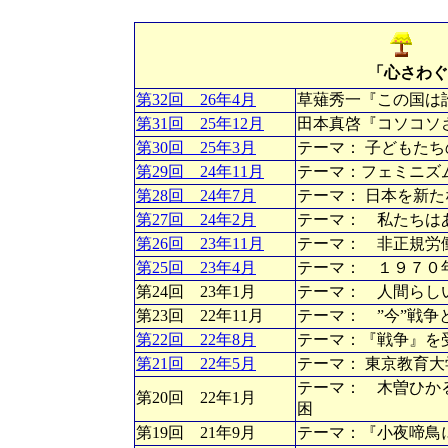
「心さわぐ
第32回 26年4月
草薙秀一『この国は
第31回 25年12月
田本真啓『コソコソ
第30回 25年3月
テーマ： 子どもた
第29回 24年11月
テーマ：フェミニズ
第28回 24年7月
テーマ： 日本を新
第27回 24年2月
テーマ： 私たちは
第26回 23年11月
テーマ： 非正規労
第25回 23年4月
テーマ： １９７０
第24回 23年1月
テーマ： 人間らし
第23回 22年11月
テーマ： ”今”戦
第22回 22年8月
テーマ：『戦争』を
第21回 22年5月
テーマ： 東京教育
テーマ： 木曽ひか
第20回 22年1月
困
第19回 21年9月
テーマ：『小夜啼鳥