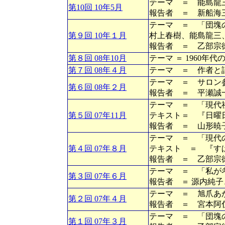
テーマ ＝ 能島龍
第10回 10年5月
報告者 ＝ 新船海
テーマ ＝ 「団塊
第９回 10年１月
村上春樹、能島龍三
報告者 ＝ 乙部宗
第８回 08年10月
テーマ ＝ 1960
第７回 08年４月
テーマ ＝ 作者と
テーマ ＝ サロン
第６回 08年２月
報告者 ＝ 平瀬誠
テーマ ＝ 「現代
第５回 07年11月
テキスト＝ 『日曜
報告者 ＝ 山形暁
テーマ ＝ 「現代
第４回 07年８月
テキスト ＝ 『す
報告者 ＝ 乙部宗
テーマ ＝ 「私が
第３回 07年６月
報告者 ＝ 源内純
テーマ ＝ 旭爪あ
第２回 07年４月
報告者 ＝ 宮本阿
テーマ ＝ 「団塊
第１回 07年３月