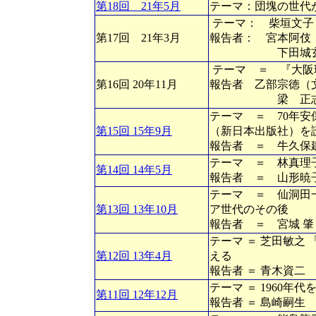
第18回 21年5月
テーマ：団塊の世代
テーマ： 柴垣文子
第17回 21年3月
報告者： 宮本阿伎
下田城玄（文芸
テーマ ＝ 『大阪
第16回 20年11月
報告者 乙部宗徳（
梁 正志（第1
テーマ ＝ 70年
第15回 15年9月
（新日本出版社）を
報告者 ＝ 牛久保
テーマ ＝ 林真理
第14回 14年5月
報告者 ＝ 山形暁
テーマ ＝ 仙洞田
第13回 13年10月
ア世代のその後
報告者 ＝ 宮城 
テーマ ＝ 芝田敏之 
第12回 13年4月
える
報告者 ＝ 青木資二
テーマ ＝ 1960
第11回 12年12月
報告者 ＝ 島崎嗣生