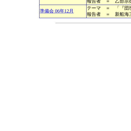
報告者 ＝ 乙部宗
テーマ ＝ 「『団
準備会 06年12月
報告者 ＝ 新船海