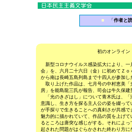
■
「
作者と読
初のオンライン「作者と
新型コロナウイルス感染拡大により、一
会」を、六月二十六日（金）に初めてＺｏ
から南は長崎五島列島まで十四人が参加し
取り上げた作品は、七月号の中村恵美「
房」を能島龍三氏が報告、司会は牛久保建
「光のきざはし」について青木氏は、「
意識し、生き方を探る主人公の姿を綴って
が手探りで生きることへの真剣さが共感で
魅力的に描かれていて、作品の質を上げて
るところは唐突な感じがする。それによっ
起された問題がはぐらかされた終わり方に