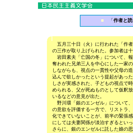
■
「
作者と読
五月三十日（火）に行われた「作者
の三作が取り上げられた。参加者は十
岩田素夫「亡国の冬」について、報
奪われた兄弟三人を中心にした一家の
しながらも、視点の一貫性や父母の造
込んで欲しかったという提起があった
しさが実感された、子どもの視点で時
められる、父が死ぬものとして仮釈放
いるなどの意見が出た。
野川環「銀のエンゼル」について、
の意欲を評価する一方で、リストラ、
化できていないことが、前半の緊張感
にしては夫妻関係が淡泊すぎるといっ
さらに、銀のエンゼルに託した娘の思