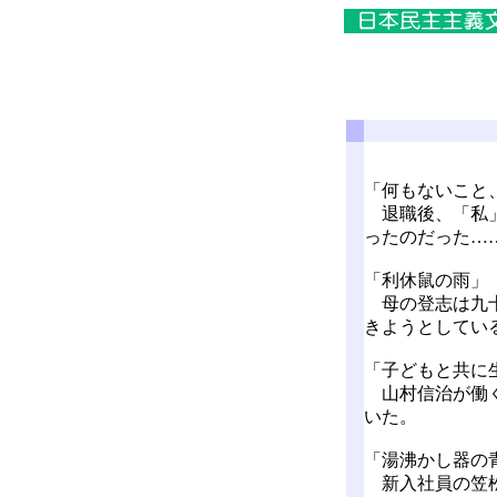
「何もないこと
退職後、「私」
ったのだった…
「利休鼠の雨」
母の登志は九十
きようとしてい
「子どもと共に
山村信治が働く
いた。
「湯沸かし器の
新入社員の笠松