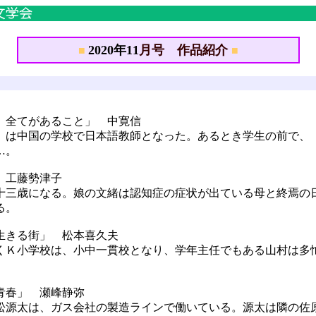
2020年11
月号 作品紹介
■
■
、全てがあること」 中寛信
は中国の学校で日本語教師となった。あるとき学生の前で、
…。
 工藤勢津子
三歳になる。娘の文緒は認知症の症状が出ている母と終焉の
る。
生きる街」 松本喜久夫
Ｋ小学校は、小中一貫校となり、学年主任でもある山村は多
青春」 瀬峰静弥
源太は、ガス会社の製造ラインで働いている。源太は隣の佐