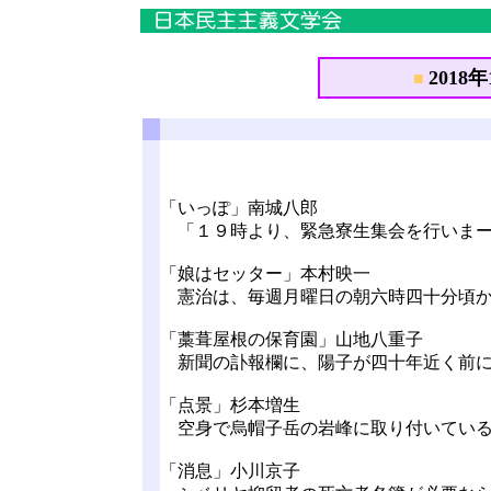
2018年
■
「いっぽ」南城八郎
「１９時より、緊急寮生集会を行いまー
「娘はセッター」本村映一
憲治は、毎週月曜日の朝六時四十分頃か
「藁葺屋根の保育園」山地八重子
新聞の訃報欄に、陽子が四十年近く前に
「点景」杉本増生
空身で烏帽子岳の岩峰に取り付いている
「消息」小川京子