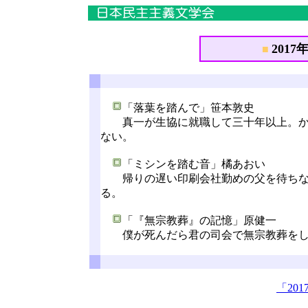
2017年
■
「落葉を踏んで」笹本敦史
真一が生協に就職して三十年以上。かつ
ない。
「ミシンを踏む音」橘あおい
帰りの遅い印刷会社勤めの父を待ちなが
る。
「『無宗教葬』の記憶」原健一
僕が死んだら君の司会で無宗教葬をし
「20