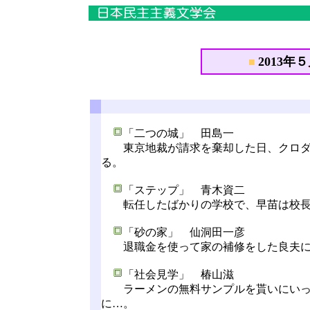
2013年５
■
「二つの城」 田島一
東京地裁が請求を棄却した日、クロダイ
る。
「ステップ」 青木資二
転任したばかりの学校で、早苗は校長
「砂の家」 仙洞田一彦
退職金を使って家の補修をした良夫に、
「社会見学」 椿山滋
ラーメンの無料サンプルを貰いにいった
に…。