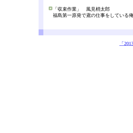
「収束作業」 風見梢太郎
福島第一原発で鳶の仕事をしている俺
「20